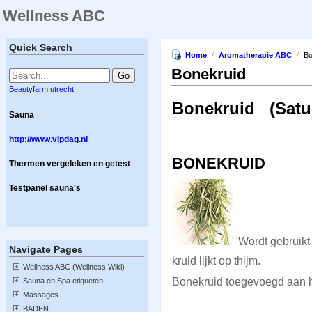
Wellness ABC
Quick Search
Home
/
Aromatherapie ABC
/
Bo
Bonekruid
Beautyfarm utrecht
Bonekruid (Satur
Sauna
http://www.vipdag.nl
BONEKRUID
Thermen vergeleken en getest
Testpanel sauna's
Wordt gebruikt 
Navigate Pages
kruid lijkt op thijm.
Wellness ABC (Wellness Wiki)
Bonekruid toegevoegd aan h
Sauna en Spa etiqueten
Massages
BADEN