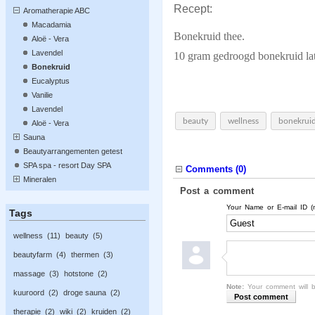
Recept:
Aromatherapie ABC
Macadamia
Bonekruid thee.
Aloë - Vera
Lavendel
10 gram gedroogd bonekruid late
Bonekruid
Eucalyptus
Vanilie
Lavendel
beauty
wellness
bonekrui
Aloë - Vera
Sauna
Beautyarrangementen getest
SPA spa - resort Day SPA
Comments (
0
)
Mineralen
Post a comment
Your Name or E-mail ID (
Tags
wellness
11
beauty
5
beautyfarm
4
thermen
3
massage
3
hotstone
2
Note:
Your comment will b
kuuroord
2
droge sauna
2
therapie
2
wiki
2
kruiden
2