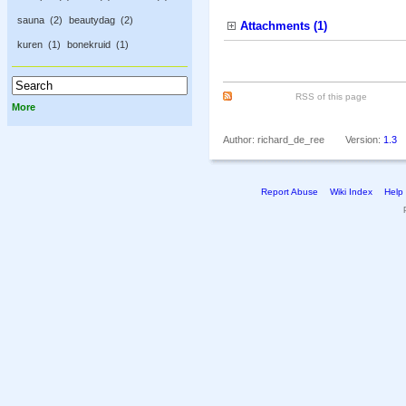
sauna
2
beautydag
2
Attachments (1)
kuren
1
bonekruid
1
RSS of this page
More
Author: richard_de_ree
Version:
1.3
Report Abuse
Wiki Index
Help