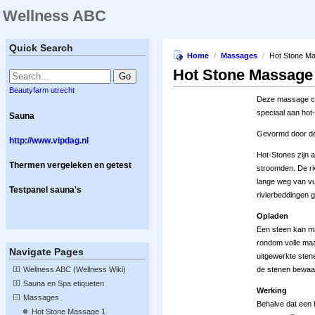
Wellness ABC
Quick Search
Home
/
Massages
/
Hot Stone M
Hot Stone Massage
Beautyfarm utrecht
Deze massage co
speciaal aan hot
Sauna
Gevormd door de
http://www.vipdag.nl
Hot-Stones zijn 
Thermen vergeleken en getest
stroomden. De ri
lange weg van vu
Testpanel sauna's
rivierbeddingen g
Opladen
Een steen kan ma
rondom volle maa
Navigate Pages
uitgewerkte sten
Wellness ABC (Wellness Wiki)
de stenen bewaa
Sauna en Spa etiqueten
Werking
Massages
Behalve dat een h
Hot Stone Massage 1