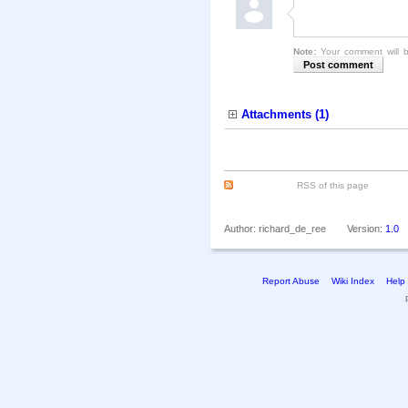
Note:
Your comment will b
Attachments (1)
RSS of this page
Author: richard_de_ree
Version:
1.0
Report Abuse
Wiki Index
Help