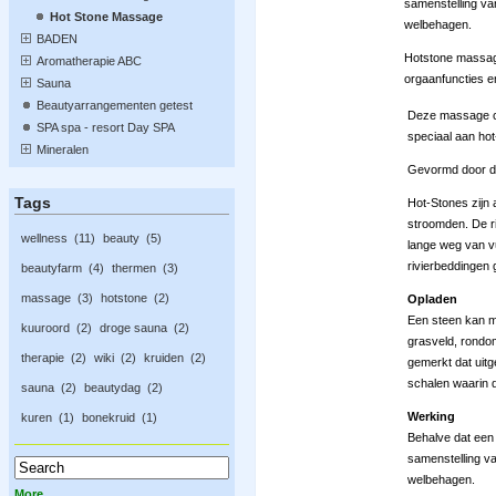
samenstelling va
Hot Stone Massage
welbehagen.
BADEN
Hotstone massage 
Aromatherapie ABC
orgaanfuncties en
Sauna
Beautyarrangementen getest
Deze massage co
SPA spa - resort Day SPA
speciaal aan ho
Mineralen
Gevormd door de
Tags
Hot-Stones zijn 
stroomden. De r
wellness
11
beauty
5
lange weg van vu
rivierbeddingen 
beautyfarm
4
thermen
3
massage
3
hotstone
2
Opladen
Een steen kan m
kuuroord
2
droge sauna
2
grasveld, rondo
therapie
2
wiki
2
kruiden
2
gemerkt dat uit
schalen waarin 
sauna
2
beautydag
2
Werking
kuren
1
bonekruid
1
Behalve dat een 
samenstelling va
welbehagen.
More