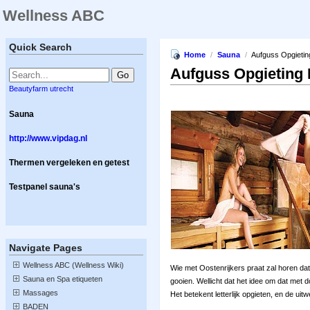
Wellness ABC
Quick Search
Home
/
Sauna
/
Aufguss Opgietin
Aufguss Opgieting 
Beautyfarm utrecht
Sauna
http://www.vipdag.nl
Thermen vergeleken en getest
Testpanel sauna's
Navigate Pages
Wellness ABC (Wellness Wiki)
Wie met Oostenrijkers praat zal horen dat
Sauna en Spa etiqueten
gooien. Wellicht dat het idee om dat met d
Massages
Het betekent letterlijk opgieten, en de uit
BADEN