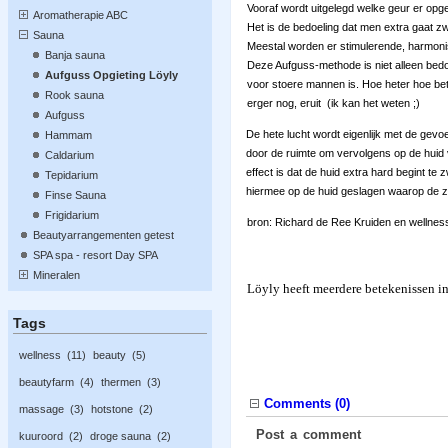
Vooraf wordt uitgelegd welke geur er op
Aromatherapie ABC
Het is de bedoeling dat men extra gaat 
Sauna
Meestal worden er stimulerende, harmoni
Banja sauna
Deze Aufguss-methode is niet alleen bedo
Aufguss Opgieting Löyly
voor stoere mannen is. Hoe heter hoe bete
Rook sauna
erger nog, eruit (ik kan het weten ;)
Aufguss
De hete lucht wordt eigenlijk met de gevo
Hammam
door de ruimte om vervolgens op de hui
Caldarium
effect is dat de huid extra hard begint t
Tepidarium
hiermee op de huid geslagen waarop de z
Finse Sauna
Frigidarium
bron: Richard de Ree Kruiden en wellne
Beautyarrangementen getest
SPA spa - resort Day SPA
Mineralen
Löyly heeft meerdere betekenissen in d
Tags
wellness
11
beauty
5
beautyfarm
4
thermen
3
Comments (
0
)
massage
3
hotstone
2
Post a comment
kuuroord
2
droge sauna
2