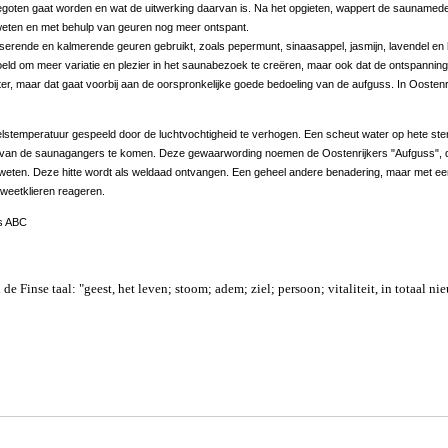
gegoten gaat worden en wat de uitwerking daarvan is. Na het opgieten, wappert de saunamed
zweten en met behulp van geuren nog meer ontspant.
serende en kalmerende geuren gebruikt, zoals pepermunt, sinaasappel, jasmijn, lavendel en
eld om meer variatie en plezier in het saunabezoek te creëren, maar ook dat de ontspanning n
r, maar dat gaat voorbij aan de oorspronkelijke goede bedoeling van de aufguss. In Oostenrijk
elstemperatuur gespeeld door de luchtvochtigheid te verhogen. Een scheut water op hete sten
d van de saunagangers te komen. Deze gewaarwording noemen de Oostenrijkers "Aufguss",
e zweten. Deze hitte wordt als weldaad ontvangen. Een geheel andere benadering, maar met ee
weetklieren reageren.
ss ABC
e Finse taal: "geest, het leven; stoom; adem; ziel; persoon; vitaliteit, in totaal n