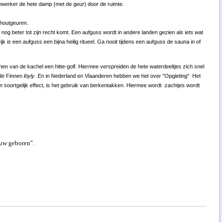
ewerker de hete damp (met de geur) door de ruimte.
 houtgeuren.
og beter tot zijn recht komt. Een aufguss wordt in andere landen gezien als iets wat
 is een aufguss een bijna heilig ritueel. Ga nooit tijdens een aufguss de sauna in of
en van de kachel een hitte-golf. Hiermee verspreiden de hete waterdeeltjes zich snel
 de Finnen
löyly
.En in Nederland en Vlaanderen hebben we het over "Opgieting" Het
n soortgelijk effect, is het gebruik van berkentakken. Hiermee wordt zachtjes wordt
ieuw geboren".