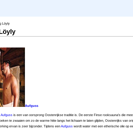
g Löyly
Löyly
Aufguss
Aufguss
is een van oorsprong Oostenrijkse traditie is. De eerste Finse rooksauna's die mee
oeken te zwaaien om zo de warme hitte langs het lichaam te laten glijden, Oostenrijks van orig
werking ervan is zeer bijzonder. Tijdens een
Aufguss
wordt water met een etherische olie op e