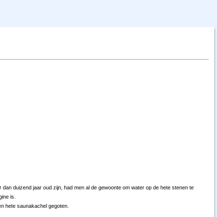
r dan duizend jaar oud zijn, had men al de gewoonte om water op de hete stenen te
ine is.
en hete saunakachel gegoten.